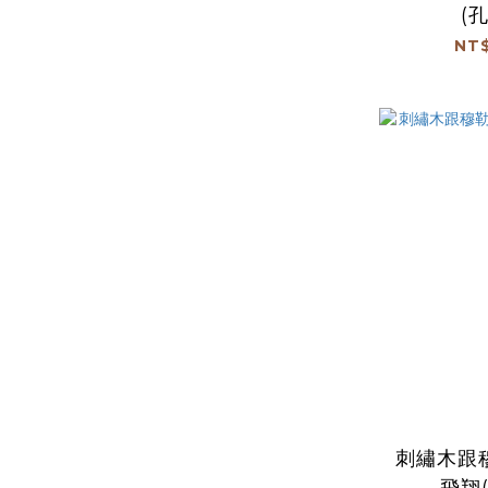
(
NT$
刺繡木跟
飛翔