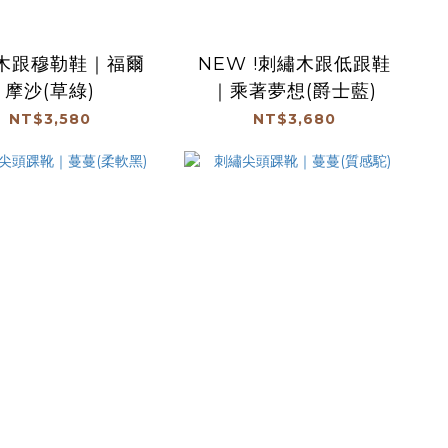
木跟穆勒鞋｜福爾
NEW !刺繡木跟低跟鞋
摩沙(草綠)
｜乘著夢想(爵士藍)
NT$3,580
NT$3,680