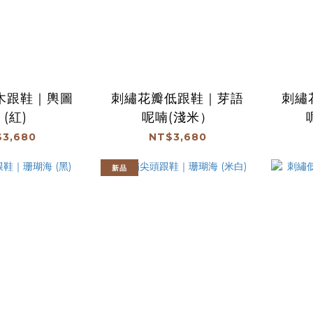
木跟鞋｜輿圖
刺繡花瓣低跟鞋｜芽語
刺繡
 (紅)
呢喃(淺米）
3,680
NT$3,680
新品