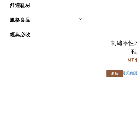
舒適鞋材
風格良品
經典必收
刺繡率性
鞋
NT$
新品