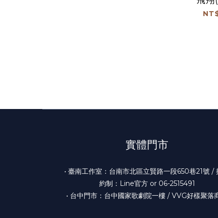
NT$
實體門市
• 臺南工作室：台南市北區立賢路一段650巷21號 /
約制：Line官方 or 06-2515491
• 台中門市：台中國家歌劇院一樓 / VVG好樣聚落