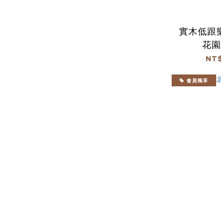
實木低跟
花園
NT$
會員獨享