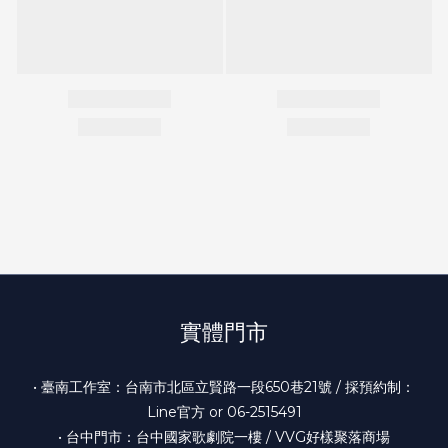
實體門市
• 臺南工作室：台南市北區立賢路一段650巷21號 / 採預約制：
Line官方 or 06-2515491
• 台中門市：台中國家歌劇院一樓 / VVG好樣聚落商場