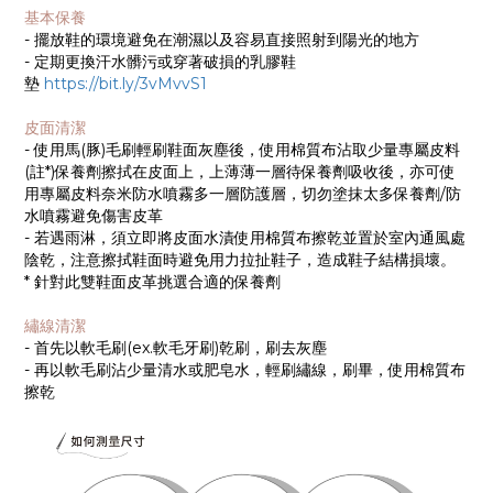
基本保養
- 擺放鞋的環境避免在潮濕以及容易直接照射到陽光的地方
- 定期更換汗水髒污或穿著破損的乳膠鞋
墊
https://bit.ly/3vMvvS1
皮面清潔
- 使用馬(豚)毛刷輕刷鞋面灰塵後，使用棉質布沾取少量專屬皮料
(註*)保養劑擦拭在皮面上，上薄薄一層待保養劑吸收後，亦可使
用專屬皮料奈米防水噴霧多一層防護層，切勿塗抹太多保養劑/防
水噴霧避免傷害皮革
- 若遇雨淋，須立即將皮面水漬使用棉質布擦乾並置於室內通風處
陰乾，注意擦拭鞋面時避免用力拉扯鞋子，造成鞋子結構損壞。
* 針對此雙鞋面皮革挑選合適的保養劑
繡線清潔
- 首先以軟毛刷(ex.軟毛牙刷)乾刷，刷去灰塵
- 再以軟毛刷沾少量清水或肥皂水，輕刷繡線，刷畢，使用棉質布
擦乾