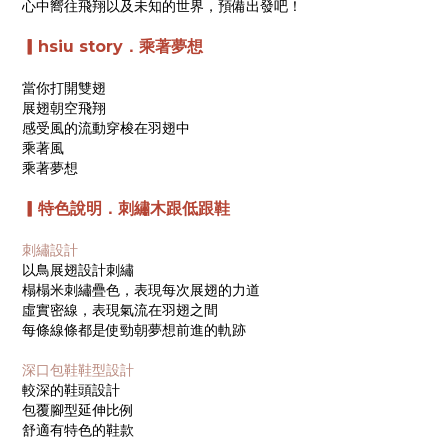
心中嚮往飛翔以及未知的世界，預備出發吧！
▎
hsiu story．乘著夢想
當你打開雙翅
展翅朝空飛翔
感受風的流動穿梭在羽翅中
乘著風
乘著夢想
▎
特色說明
．
刺繡木跟低跟鞋
刺繡設計
以鳥展翅設計刺繡
榻榻米刺繡疊色，表現每次展翅的力道
虛實密線，表現氣流在羽翅之間
每條線條都是使勁朝夢想前進的軌跡
深口包鞋鞋型設計
較深的鞋頭設計
包覆腳型延伸比例
舒適有特色的鞋款