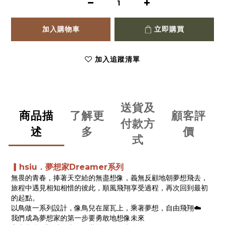
加入購物車
立即購買
加入追蹤清單
送貨及
商品描
了解更
顧客評
付款方
述
多
價
式
▎hsiu．夢想家Dreamer系列
無畏的青春，捧著天空給的無盡想像，義無反顧地朝夢想飛去，
旅程中遇見相知相惜的彼此，順風飛翔享受過程，再次回到最初
的起點。
以鳥做一系列設計，像鳥兒在屋瓦上，乘著夢想，自由飛翔☁️
我們成為夢想家的第一步要勇敢地想像未來