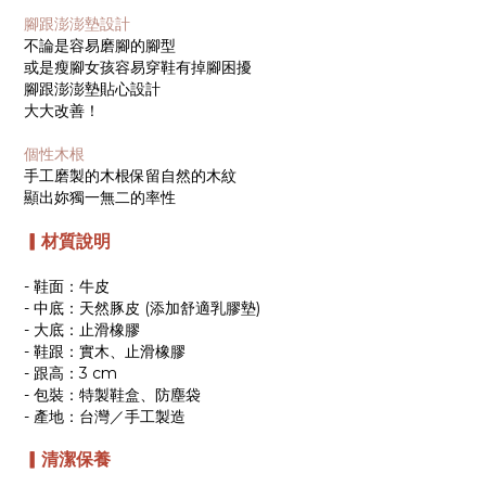
腳跟澎澎墊設計
不論是容易磨腳的腳型
或是瘦腳女孩容易穿鞋有掉腳困擾
腳跟澎澎墊貼心設計
大大改善！
個性木根
手工磨製的木根保留自然的木紋
顯出妳獨一無二的率性
▎
材質說明
- 鞋面：牛皮
- 中底：天然豚皮 (添加舒適乳膠墊)
- 大底：止滑橡膠
- 鞋跟：實木、止滑橡膠
- 跟高：3 cm
- 包裝：特製鞋盒、防塵袋
- 產地：台灣／手工製造
▎清潔保養