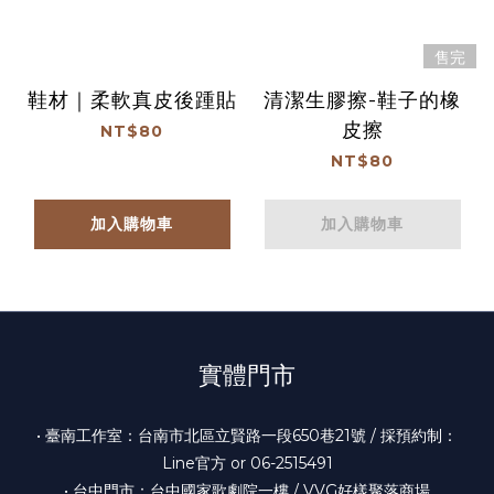
售完
鞋材｜柔軟真皮後踵貼
清潔生膠擦-鞋子的橡
皮擦
NT$80
NT$80
加入購物車
加入購物車
實體門市
• 臺南工作室：台南市北區立賢路一段650巷21號 / 採預約制：
Line官方 or 06-2515491
• 台中門市：台中國家歌劇院一樓 / VVG好樣聚落商場