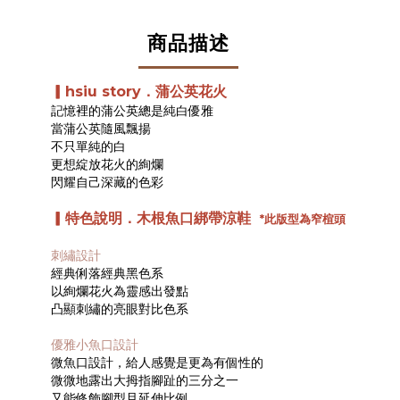
商品描述
▎
hsiu story．蒲公英花火
記憶裡的蒲公英總是純白優雅
當蒲公英隨風飄揚
不只單純的白
更想綻放花火的絢爛
閃耀自己深藏的色彩
▎
特色說明
．
木根魚口綁帶涼鞋
*此版型為窄楦頭
刺繡設計
經典俐落經典黑色系
以絢爛花火為靈感出發點
凸顯刺繡的亮眼對比色系
優雅小魚口設計
微魚口設計，給人感覺是更為有個性的
微微地露出大拇指腳趾的三分之一
又能修飾腳型且延伸比例