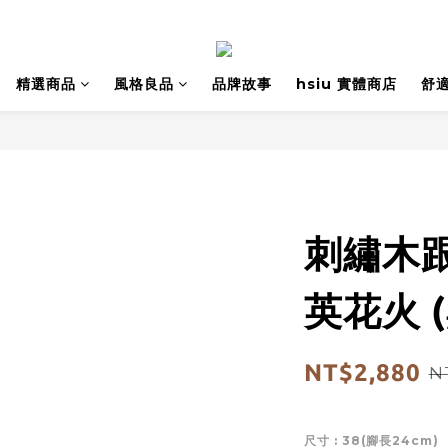
精選商品
風格良品
品牌故事
hsiu 實體商店
舒
刺繡木
英花火 (
NT$2,880
N
尺寸
: 38(腳長24cm)