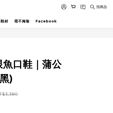
找商品
適鞋材
瑕不掩瑜
Facebook
立即購買
跟魚口鞋｜蒲公
黑)
T$3,380