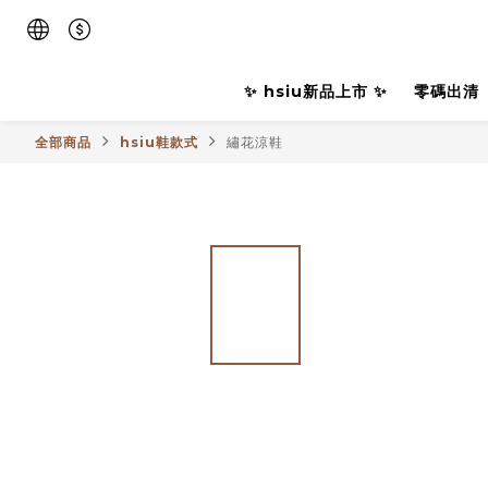
✨ hsiu新品上市 ✨
零碼出清
全部商品
hsiu鞋款式
繡花涼鞋