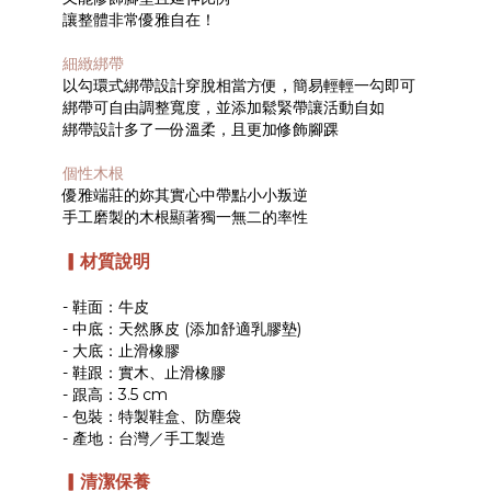
讓整體非常優雅自在！
細緻綁帶
以勾環式綁帶設計穿脫相當方便，簡易輕輕一勾即可
綁帶可自由調整寬度，並添加鬆緊帶讓活動自如
綁帶設計多了一份溫柔，且更加修飾腳踝
個性木根
優雅端莊的妳其實心中帶點小小叛逆
手工磨製的木根顯著獨一無二的率性
▎
材質說明
- 鞋面：牛皮
- 中底：天然豚皮 (添加舒適乳膠墊)
- 大底：止滑橡膠
- 鞋跟：實木、止滑橡膠
- 跟高：3.5 cm
- 包裝：特製鞋盒、防塵袋
- 產地：台灣／手工製造
▎清潔保養