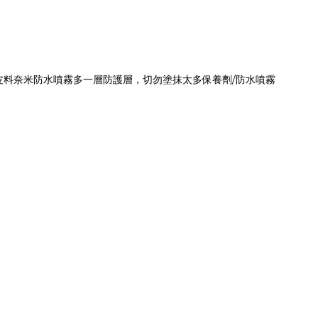
屬皮料奈米防水噴霧多一層防護層，切勿塗抹太多保養劑/防水噴霧