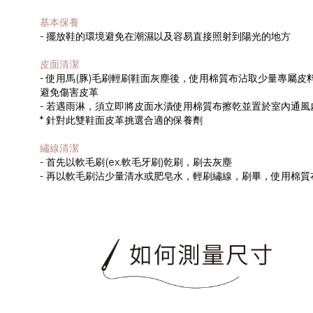
基本保養
- 擺放鞋的環境避免在潮濕以及容易直接照射到陽光的地方
皮面清潔
- 使用馬(豚)毛刷輕刷鞋面灰塵後，使用棉質布沾取少量專屬
避免傷害皮革
- 若遇雨淋，須立即將皮面水漬使用棉質布擦乾並置於室內通
* 針對此雙鞋面皮革挑選合適的保養劑
繡線清潔
- 首先以軟毛刷(ex.軟毛牙刷)乾刷，刷去灰塵
- 再以軟毛刷沾少量清水或肥皂水，輕刷繡線，刷畢，使用棉質