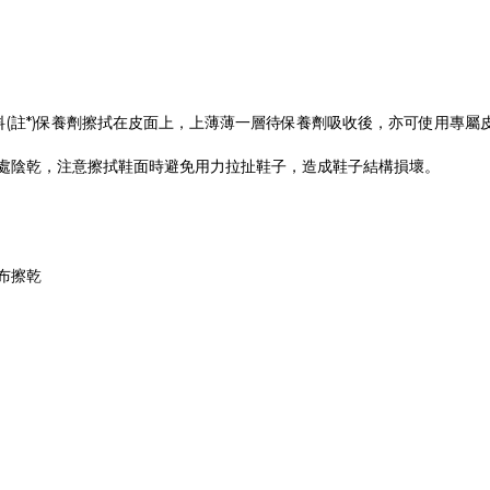
皮料(註*)保養劑擦拭在皮面上，上薄薄一層待保養劑吸收後，亦可使用專
風處陰乾，注意擦拭鞋面時避免用力拉扯鞋子，造成鞋子結構損壞。
布擦乾