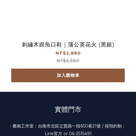
刺繡木跟魚口鞋｜蒲公英花火 (黑銀)
NT$2,880
NT$3,380
加入購物車
實體門市
• 臺南工作室：台南市北區立賢路一段650巷21號 / 採預約制：
Line官方 or 06-2515491