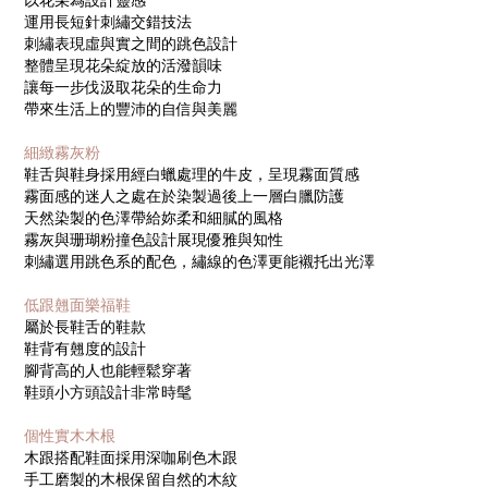
以花朵為設計靈感
運用長短針刺繡交錯技法
刺繡表現虛與實之間的跳色設計
整體呈現花朵綻放的活潑韻味
讓每一步伐汲取花朵的生命力
帶來生活上的豐沛的自信與美麗
細緻霧灰粉
鞋舌與鞋身採用經白蠟處理的牛皮，呈現霧面質感
霧面感的迷人之處在於染製過後上一層白臘防護
天然染製的色澤帶給妳柔和細膩的風格
霧灰與珊瑚粉撞色設計展現優雅與知性
刺繡選用跳色系的配色，繡線的色澤更能襯托出光澤
低跟翹面樂福鞋
屬於長鞋舌的鞋款
鞋背有翹度的設計
腳背高的人也能輕鬆穿著
鞋頭小方頭設計非常時髦
個性實木木根
木跟搭配鞋面採用深咖刷色木跟
手工磨製的木根保留自然的木紋