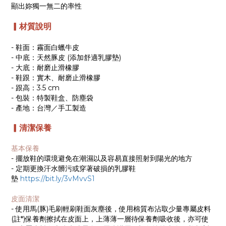
顯出妳獨一無二的率性
▎材質說明
- 鞋面：霧面白蠟牛皮
- 中底：天然豚皮 (添加舒適乳膠墊)
- 大底：耐磨止滑橡膠
- 鞋跟：實木、耐磨止滑橡膠
- 跟高：3.5 cm
- 包裝：特製鞋盒、防塵袋
- 產地：台灣／手工製造
▎清潔保養
基本保養
- 擺放鞋的環境避免在潮濕以及容易直接照射到陽光的地方
- 定期更換汗水髒污或穿著破損的乳膠鞋
墊
https://bit.ly/3vMvvS1
皮面清潔
- 使用馬(豚)毛刷輕刷鞋面灰塵後，使用棉質布沾取少量專屬皮料
(註*)保養劑擦拭在皮面上，上薄薄一層待保養劑吸收後，亦可使