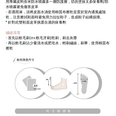
用專屬皮料奈米防水噴霧多一層防護層，切勿塗抹太多保養劑/防
水噴霧避免傷害皮革
- 若遇雨淋，須將皮面水漬使用棉質布擦乾並置於室內通風處陰
乾，注意擦拭鞋面時避免用力拉扯鞋子，造成鞋子結構損壞。
* 針對此雙鞋面皮革挑選合適的保養劑
繡線清潔
- 首先以軟毛刷(ex.軟毛牙刷)乾刷，刷去灰塵
- 再以軟毛刷沾少量清水或肥皂水，輕刷繡線，刷畢，使用棉質布
擦乾