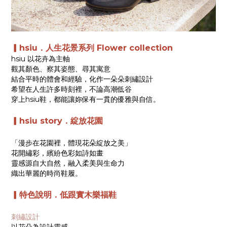
▎hsiu．人生花景系列 Flower collection
hsiu 以花卉為主軸
觀其顏色、察其姿態、尋其寓意
結合平時的體會和經驗，化作一朵朵刺繡設計
希望在人生許多時刻裡，不論高潮低谷
穿上hsiu鞋，都能讓妳保有一貫的優雅與自信。
▎hsiu story．綻放花園
「漫步在花園裡，體現花朵綻放之美」
花開繡彩，繽紛色彩如詩如畫
靈感源自大自然，融入柔美與生命力
織出華麗的時尚鞋履。
▎
特色說明．低跟實木樂福鞋
刺繡設計