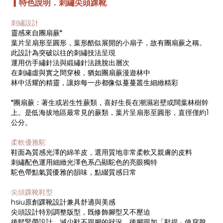
▎特色說明．刺繡尖頭踝靴
刺繡設計
靈感來自團扇蕨*
葉片呈扇形至圓形，葉形酷似展開的小扇子，故有團扇蕨之稱。
此設計為突破以往的刺繡技法呈現
運用仿手繡針法與緞繡針法跳脫出層次
在刺繡虛與實之間穿梭，猶如團扇蕨漫遊林中
林中活耀的精靈，讓妳每一步都像似蔓蔓叢生細緻精彩
*團扇蕨：著生或岩生性蕨類，喜好生長在潮濕岩壁或闊葉林樹幹
上。是低海拔地區最常見的蕨類，葉片呈扇形至圓形，直徑僅約1
公分。
柔軟優雅駝
鞋面為質感光澤的綿羊皮，選用質地非常柔軟又親膚的皮料
刺繡配色運用細緻光澤色系凸顯駝色的亮眼獨特
駝色帶點氣質優雅的韻味，點綴質感日常
尖頭踝靴鞋型
hsiu原創踝靴設計兼具舒適與美感
尖頭設計特別調整版型，既修飾腳型又不壓迫
後鬆緊帶設計，減少鞋不跟腳的狀況，後腳跟加「鞋提」使穿脫