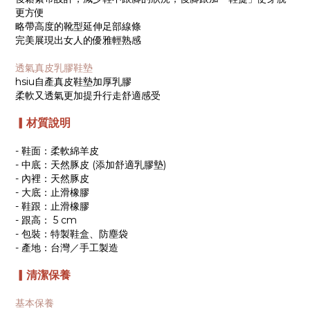
更方便
略帶高度的靴型延伸足部線條
完美展現出女人的優雅輕熟感
透氣真皮乳膠鞋墊
hsiu自產真皮鞋墊加厚乳膠
柔軟又透氣更加提升行走舒適感受
▎材質說明
- 鞋面：柔軟綿羊皮
- 中底：天然豚皮 (添加舒適乳膠墊)
- 內裡：天然豚皮
- 大底：止滑橡膠
- 鞋跟：止滑橡膠
- 跟高： 5 cm
- 包裝：特製鞋盒、防塵袋
- 產地：台灣／手工製造
▎清潔保養
基本保養