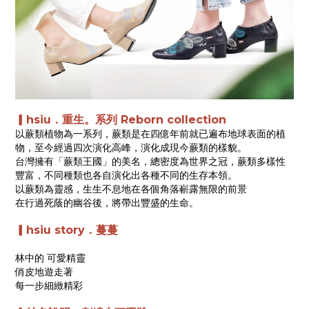
▎hsiu．重生。系列 Reborn collection
以蕨類植物為一系列，蕨類是在四億年前就已遍布地球表面的植
物，至今經過四次演化高峰，演化成現今蕨類的樣貌。
台灣擁有「蕨類王國」的美名，總密度為世界之冠，蕨類多樣性
豐富，不同種類也各自演化出各種不同的生存本領。
以蕨類為靈感，生生不息地在各個角落嶄露無限的前景
在行過死蔭的幽谷後，將帶出豐盛的生命。
▎hsiu story．蔓蔓
林中的 可愛精靈
俏皮地遊走著
每一步細緻精彩