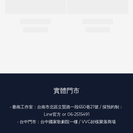
實體門市
• 臺南工作室：台南市北區立賢路一段650巷21號 / 採預約制：
Line官方 or 06-2515491
• 台中門市：台中國家歌劇院一樓 / VVG好樣聚落商場