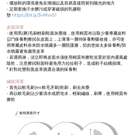
- 擺放鞋的環境避免在潮濕以及容易直接照射到陽光的地方
- 定期更換汗水髒污或穿著破損的乳膠鞋
墊
https://bit.ly/3vMvvS1
皮面清潔
- 使用馬(豚)毛刷輕刷鞋面灰塵後，使用棉質布沾取少量專屬皮料
(註*)保養劑擦拭在皮面上，上薄薄一層待保養劑吸收後，亦可使
用專屬皮料奈米防水噴霧多一層防護層，切勿塗抹太多保養劑/防
水噴霧避免傷害皮革
- 若遇雨淋，須立即將皮面水漬使用棉質布擦乾並置於室內通風處
陰乾，注意擦拭鞋面時避免用力拉扯鞋子，造成鞋子結構損壞。
* 針對此雙鞋面皮革挑選合適的保養劑
繡線清潔
- 首先以軟毛刷(ex.軟毛牙刷)乾刷，刷去灰塵
- 再以軟毛刷沾少量清水或肥皂水，輕刷繡線，刷畢，使用棉質布
擦乾