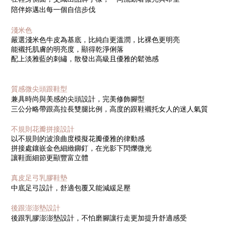
陪伴妳邁出每一個自信步伐
淺米色
嚴選淺米色牛皮為基底，比純白更溫潤，比裸色更明亮
能襯托肌膚的明亮度，顯得乾淨俐落
配上淡雅藍的刺繡，散發出高級且優雅的鬆弛感
質感微尖頭跟鞋型
兼具時尚與美感的尖頭設計，完美修飾腳型
三公分略帶跟高拉長雙腿比例，高度的跟鞋襯托女人的迷人氣質
不規則花瓣拼接設計
以不規則的波浪曲度模擬花瓣優雅的律動感
拼接處鑲嵌金色細緻鉚釘，在光影下閃爍微光
讓鞋面細節更顯豐富立體
真皮足弓乳膠鞋墊
中底足弓設計，舒適包覆又能減緩足壓
後跟澎澎墊設計
後跟乳膠澎澎墊設計，不怕磨腳讓行走更加提升舒適感受