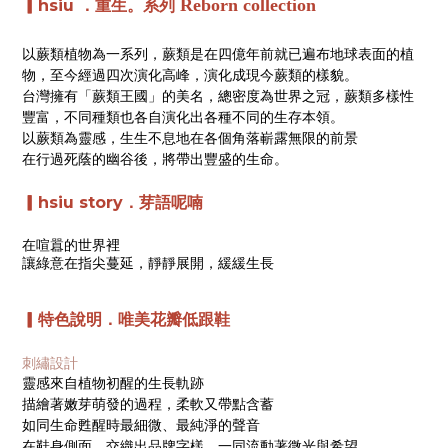
Reborn collection
▎hsiu
．
重生。系列
以蕨類植物為一系列，蕨類是在四億年前就已遍布地球表面的植
物，至今經過四次演化高峰，演化成現今蕨類的樣貌。
台灣擁有「蕨類王國」的美名，總密度為世界之冠，蕨類多樣性
豐富，不同種類也各自演化出各種不同的生存本領。
以蕨類為靈感，生生不息地在各個角落嶄露無限的前景
在行過死蔭的幽谷後，將帶出豐盛的生命。
▎hsiu story．芽語呢喃
在喧囂的世界裡
讓綠意在指尖蔓延，靜靜展開，緩緩生長
▎特色說明．唯美花瓣低跟鞋
刺繡設計
靈感來自植物初醒的生長軌跡
描繪著嫩芽萌發的過程，
柔軟又帶點含蓄
如同生命甦醒時最細微、最純淨的聲音
在鞋身側面，交織出品牌字樣，一同流動著微光與希望