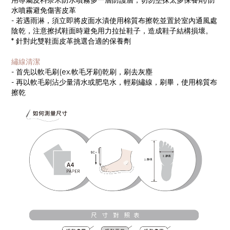
用專屬皮料奈米防水噴霧多一層防護層，切勿塗抹太多保養劑/防
水噴霧避免傷害皮革
- 若遇雨淋，須立即將皮面水漬使用棉質布擦乾並置於室內通風處
陰乾，注意擦拭鞋面時避免用力拉扯鞋子，造成鞋子結構損壞。
* 針對此雙鞋面皮革挑選合適的保養劑
繡線清潔
- 首先以軟毛刷(ex.軟毛牙刷)乾刷，刷去灰塵
- 再以軟毛刷沾少量清水或肥皂水，輕刷繡線，刷畢，使用棉質布
擦乾