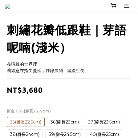
刺繡花瓣低跟鞋｜芽語
呢喃(淺米）
在喧囂的世界裡
讓綠意在指尖蔓延，靜靜展開，緩緩生長
NT$3,680
顏色
: 35(腳長22.5cm)
35(腳長22.5cm)
36(腳長23cm)
37(腳長23.5cm)
38(腳長24cm)
39(腳長24.5cm)
40(腳長25cm)