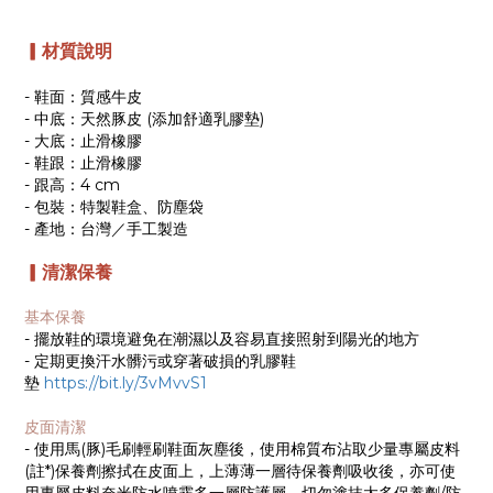
▎材質說明
- 鞋面：質感牛皮
- 中底：天然豚皮 (添加舒適乳膠墊)
- 大底：止滑橡膠
- 鞋跟：止滑橡膠
- 跟高：4 cm
- 包裝：特製鞋盒、防塵袋
- 產地：台灣／手工製造
▎清潔保養
基本保養
- 擺放鞋的環境避免在潮濕以及容易直接照射到陽光的地方
- 定期更換汗水髒污或穿著破損的乳膠鞋
墊
https://bit.ly/3vMvvS1
皮面清潔
- 使用馬(豚)毛刷輕刷鞋面灰塵後，使用棉質布沾取少量專屬皮料
(註*)保養劑擦拭在皮面上，上薄薄一層待保養劑吸收後，亦可使