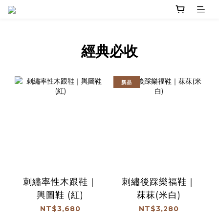
經典必收
新品
刺繡率性木跟鞋｜
刺繡後踩樂福鞋｜
輿圖鞋 (紅)
菻菻(米白)
NT$3,680
NT$3,280