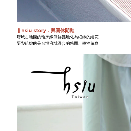
▎hsiu story．
輿圖休閒鞋
府城古地圖的輪廓線條鮮豔地化為細緻的繡花
要帶給妳的是台灣府城漫步的悠閒、率性氣息