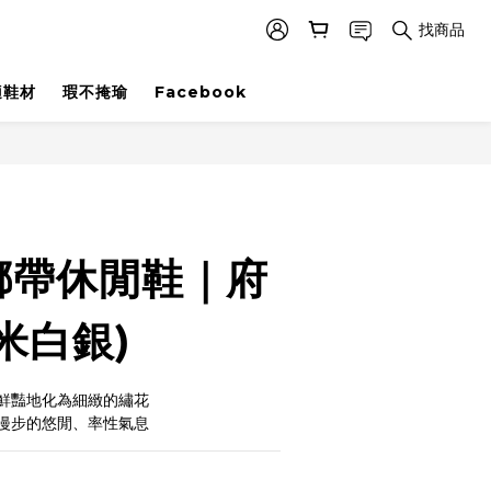
找商品
適鞋材
瑕不掩瑜
Facebook
立即購買
綁帶休閒鞋｜府
米白銀)
鮮豔地化為細緻的繡花
漫步的悠閒、率性氣息