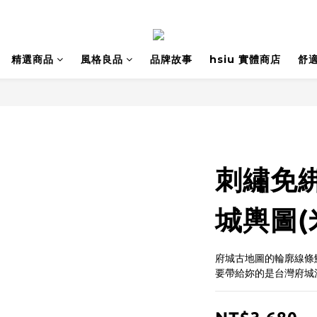
精選商品
風格良品
品牌故事
hsiu 實體商店
舒
刺繡免
城輿圖(
府城古地圖的輪廓線條
要帶給妳的是台灣府城