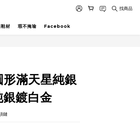
找商品
適鞋材
瑕不掩瑜
Facebook
立即購買
圓形滿天星純銀
純銀鍍白金
項鏈