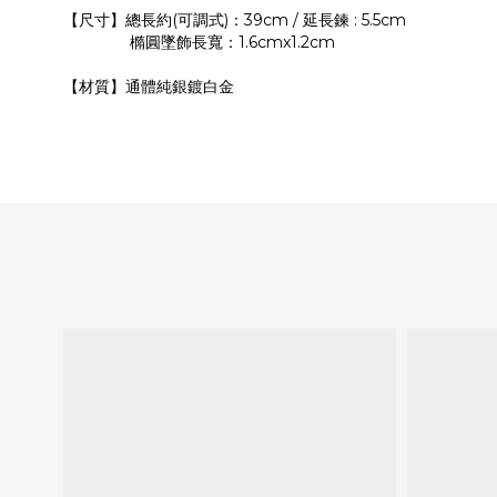
【尺寸】總長約
(可調式)
：39cm /
延長鍊 : 5.5cm
橢圓
墜飾長寬：1.6cmx1.2cm
【材質】通體純銀鍍白金