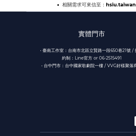
相關需求可來信至：
hsiu.taiwa
實體門市
• 臺南工作室：台南市北區立賢路一段650巷21號 /
約制：Line官方 or 06-2515491
• 台中門市：台中國家歌劇院一樓 / VVG好樣聚落