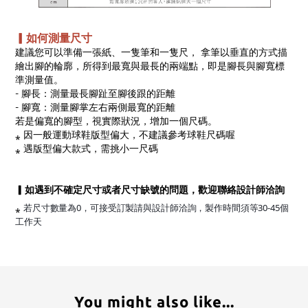
▎如何測量尺寸
建議您可以準備一張紙、一隻筆和一隻尺， 拿筆以垂直的方式描
繪出腳的輪廓，所得到最寬與最長的兩端點，即是腳長與腳寬標
準測量值。
- 腳長：測量最長腳趾至腳後跟的距離
- 腳寬：測量腳掌左右兩側最寬的距離
若是偏寬的腳型，視實際狀況，增加一個尺碼。
⁎ 因一般運動球鞋版型偏大，不建議參考球鞋尺碼喔
⁎ 遇版型偏大款式，需挑小一尺碼
▎如遇到不確定尺寸或者尺寸缺號的問題，歡迎聯絡設計師洽詢
⁎
若尺寸數量為0，可接受訂製請與設計師洽詢，製作時間須等30-45個
工作天
You might also like...