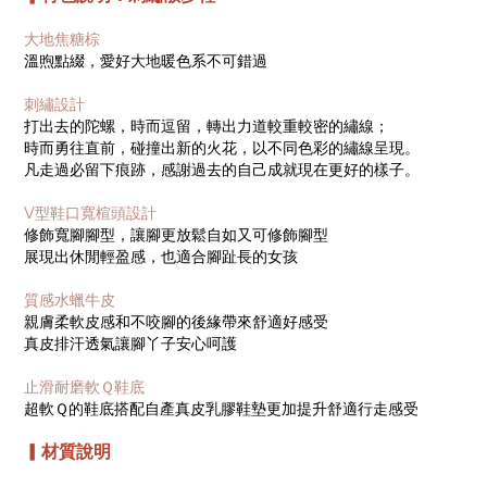
大地焦糖棕
溫煦點綴，愛好大地暖色系不可錯過
刺繡設計
打出去的陀螺，時而逗留，轉出力道較重較密的繡線；
時而勇往直前，碰撞出新的火花，以不同色彩的繡線呈現。
凡走過必留下痕跡，感謝過去的自己成就現在更好的樣子。
V型鞋口寬楦頭設計
修飾寬腳腳型，讓腳更放鬆自如又可修飾腳型
展現出休閒輕盈感，也適合腳趾長的女孩
質感水蠟牛皮
親膚柔軟皮感和不咬腳的後緣帶來舒適好感受
真皮排汗透氣讓腳丫子安心呵護
止滑耐磨軟Ｑ鞋底
超軟Ｑ的鞋底搭配自產真皮乳膠鞋墊更加提升舒適行走感受
▎材質說明