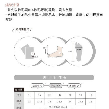
繡線清潔
- 首先以軟毛刷(ex.軟毛牙刷)乾刷，刷去灰塵
- 再以軟毛刷沾少量清水或肥皂水，輕刷繡線，刷畢，使用棉質布
擦乾