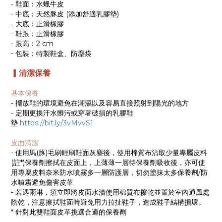
- 鞋面：水蠟牛皮
- 中底：天然豚皮 (添加舒適乳膠墊)
- 大底：止滑橡膠
- 鞋跟：止滑橡膠
- 跟高：2 cm
- 包裝：特製鞋盒、防塵袋
▎清潔保養
基本保養
- 擺放鞋的環境避免在潮濕以及容易直接照射到陽光的地方
- 定期更換汗水髒污或穿著破損的乳膠鞋
墊
https://bit.ly/3vMvvS1
皮面清潔
- 使用馬(豚)毛刷輕刷鞋面灰塵後，使用棉質布沾取少量專屬皮料
(註*)保養劑擦拭在皮面上，上薄薄一層待保養劑吸收後，亦可使
用專屬皮料奈米防水噴霧多一層防護層，切勿塗抹太多保養劑/防
水噴霧避免傷害皮革
- 若遇雨淋，須立即將皮面水漬使用棉質布擦乾並置於室內通風處
陰乾，注意擦拭鞋面時避免用力拉扯鞋子，造成鞋子結構損壞。
* 針對此雙鞋面皮革挑選合適的保養劑