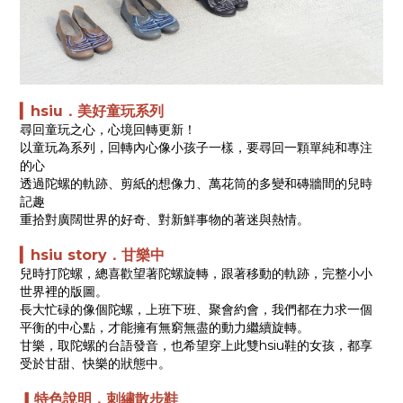
▎hsiu．美好童玩系列
尋回童玩之心，心境回轉更新！
以童玩為系列，回轉內心像小孩子一樣，要尋回一顆單純和專注
的心
透過陀螺的軌跡、剪紙的想像力、萬花筒的多變和磚牆間的兒時
記趣
重拾對廣闊世界的好奇、對新鮮事物的著迷與熱情。
▎hsiu story．甘樂中
兒時打陀螺，總喜歡望著陀螺旋轉，跟著移動的軌跡，完整小小
世界裡的版圖。
長大忙碌的像個陀螺，上班下班、聚會約會，我們都在力求一個
平衡的中心點，才能擁有無窮無盡的動力繼續旋轉。
甘樂，取陀螺的台語發音，也希望穿上此雙hsiu鞋的女孩，都享
受於甘甜、快樂的狀態中。
▎特色說明．刺繡散步鞋