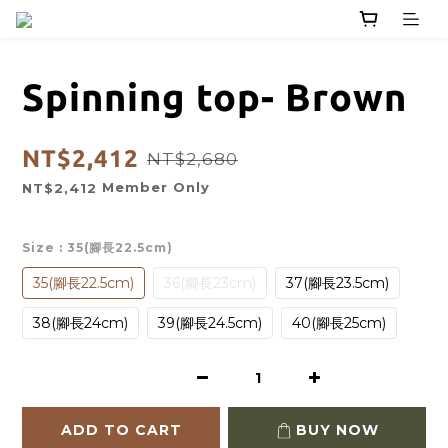
Spinning top- Brown
NT$2,412
NT$2,680
Member Only
NT$2,412
Size
: 35(腳長22.5cm)
35(腳長22.5cm)
36(腳長23cm)
37(腳長23.5cm)
38(腳長24cm)
39(腳長24.5cm)
40(腳長25cm)
ADD TO CART
BUY NOW