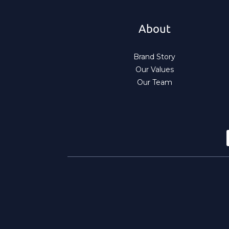
About
Brand Story
Our Values
Our Team