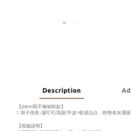
Description
Ad
【24cm瑕不掩瑜鞋款】
1. 與子偕老-淺可可/高跟/牛皮>鞋底泛白，鞋墊有灰濁
【瑕疵說明】