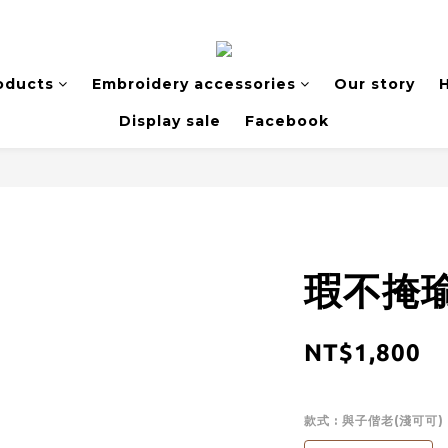
oducts
Embroidery accessories
Our story
H
Display sale
Facebook
瑕不掩瑜
NT$1,800
款式
: 與子偕老(淺可可)