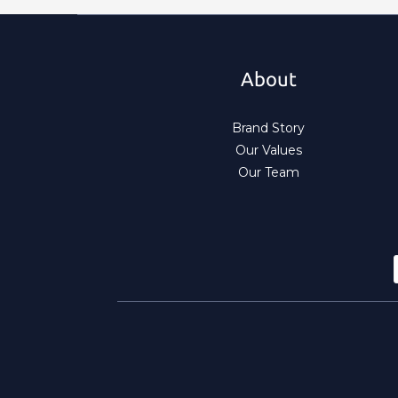
About
Brand Story
Our Values
Our Team