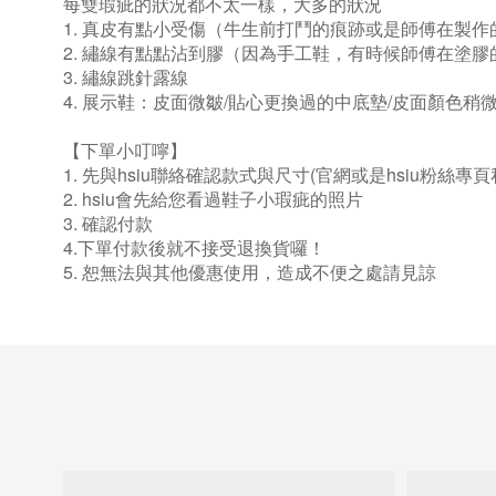
每雙瑕疵的狀況都不太一樣，大多的狀況
1. 真皮有點小受傷（牛生前打鬥的痕跡或是師傅在製
2. 繡線有點點沾到膠（因為手工鞋，有時候師傅在塗
3. 繡線跳針露線
4. 展示鞋：皮面微皺/貼心更換過的中底墊/皮面顏色稍
【下單小叮嚀】
1. 先與hsiu聯絡確認款式與尺寸(官網或是hsiu粉絲專
2. hsiu會先給您看過鞋子小瑕疵的照片
3. 確認付款
4.下單付款後就不接受退換貨囉！
5. 恕無法與其他優惠使用，造成不便之處請見諒