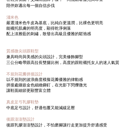
陪伴妳邁出每一個自信步伐
淺米色
嚴選淺米色牛皮為基底，比純白更溫潤，比裸色更明亮
能襯托肌膚的明亮度，顯得乾淨俐落
配上淡雅藍的刺繡，散發出高級且優雅的鬆弛感
質感微尖頭跟鞋型
兼具時尚與美感的尖頭設計，完美修飾腳型
三公分略帶跟高拉長雙腿比例，高度的跟鞋襯托女人的迷人氣質
不規則花瓣拼接設計
以不規則的波浪曲度模擬花瓣優雅的律動感
拼接處鑲嵌金色細緻鉚釘，在光影下閃爍微光
讓鞋面細節更顯豐富立體
真皮足弓乳膠鞋墊
中底足弓設計，舒適包覆又能減緩足壓
後跟澎澎墊設計
後跟乳膠澎澎墊設計，不怕磨腳讓行走更加提升舒適感受