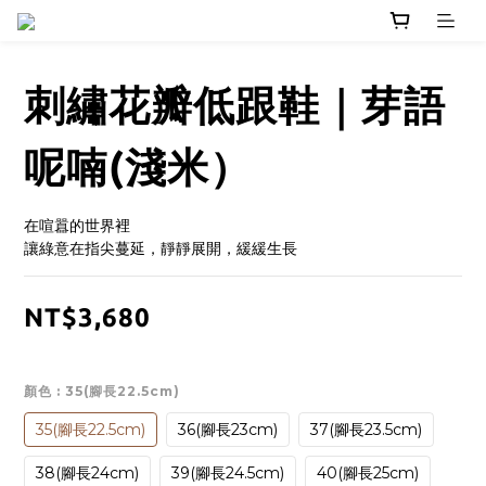
刺繡花瓣低跟鞋｜芽語
呢喃(淺米）
在喧囂的世界裡
讓綠意在指尖蔓延，靜靜展開，緩緩生長
NT$3,680
顏色
: 35(腳長22.5cm)
35(腳長22.5cm)
36(腳長23cm)
37(腳長23.5cm)
38(腳長24cm)
39(腳長24.5cm)
40(腳長25cm)