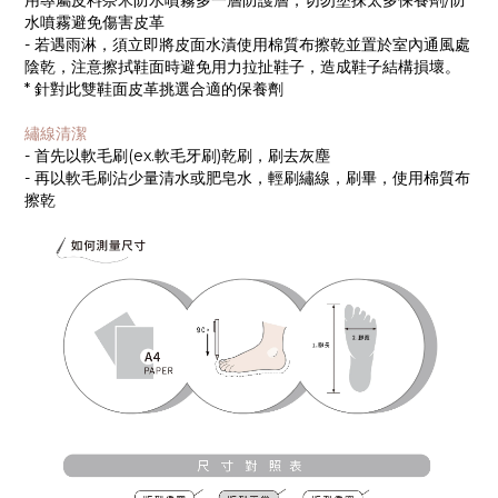
用專屬皮料奈米防水噴霧多一層防護層，切勿塗抹太多保養劑/防
水噴霧避免傷害皮革
- 若遇雨淋，須立即將皮面水漬使用棉質布擦乾並置於室內通風處
陰乾，注意擦拭鞋面時避免用力拉扯鞋子，造成鞋子結構損壞。
* 針對此雙鞋面皮革挑選合適的保養劑
繡線清潔
- 首先以軟毛刷(ex.軟毛牙刷)乾刷，刷去灰塵
- 再以軟毛刷沾少量清水或肥皂水，輕刷繡線，刷畢，使用棉質布
擦乾