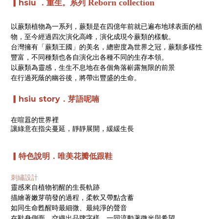
Reborn collection
▎hsiu
．
重生。系列
以蕨類植物為一系列，蕨類是在四億年前就已遍布地球表面的植
物，至今經過四次演化高峰，演化成現今蕨類的樣貌。
台灣擁有「蕨類王國」的美名，總密度為世界之冠，蕨類多樣性
豐富，不同種類也各自演化出各種不同的生存本領。
以蕨類為靈感，生生不息地在各個角落嶄露無限的前景
在行過死蔭的幽谷後，將帶出豐盛的生命。
▎hsiu story．芽語呢喃
在喧囂的世界裡
讓綠意在指尖蔓延，靜靜展開，緩緩生長
▎特色說明．唯美花瓣低跟鞋
刺繡設計
靈感來自植物初醒的生長軌跡
描繪著嫩芽萌發的過程，
柔軟又帶點含蓄
如同生命甦醒時最細微、最純淨的聲音
在鞋身側面，交織出品牌字樣，一同流動著微光與希望