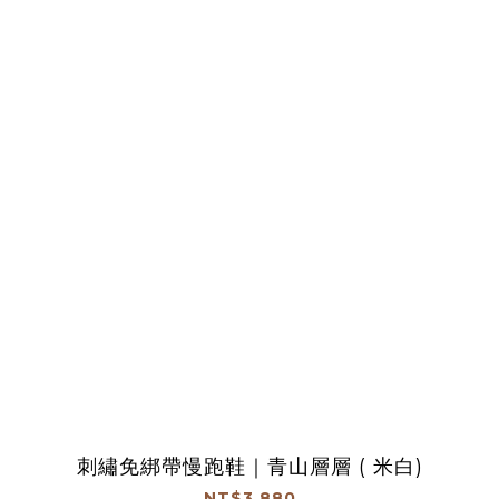
刺繡免綁帶慢跑鞋｜青山層層 ( 米白)
NT$3,880