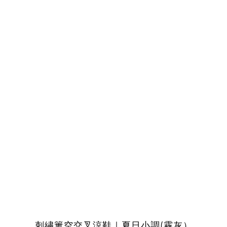
刺繡簍空交叉涼鞋｜夏日小調(霧灰）