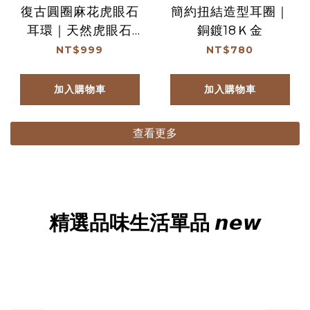
復古圓圈麻花虎眼石
簡約扭結造型耳圈｜
耳環｜天然虎眼石
銅鍍18Ｋ金
925純銀
NT$999
NT$780
加入購物車
加入購物車
查看更多
精選品味生活單品 𝙣𝙚𝙬