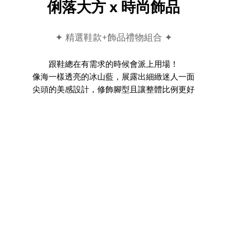
俐落大方 x 時尚飾品
✦ 精選鞋款+飾品禮物組合 ✦
跟鞋總在有需求的時候會派上用場！
像海一樣透亮的冰山藍，展露出細緻迷人一面
尖頭的美感設計，修飾腳型且讓整體比例更好