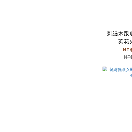
刺繡木跟
英花火
NT$
NT