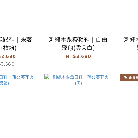
低跟鞋｜乘著
刺繡木跟穆勒鞋｜自由
刺繡
(桔粉)
飛翔(雲朵白)
2,680
NT$3,680
$3,680
會員