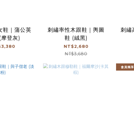
女鞋｜蒲公英
刺繡率性木跟鞋｜輿圖
刺繡
(摩登灰)
鞋 (絨黑)
3,380
NT$2,680
NT$3,680
會員獨享