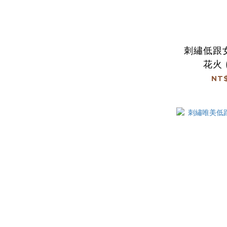
刺繡低跟
花火 
NT$