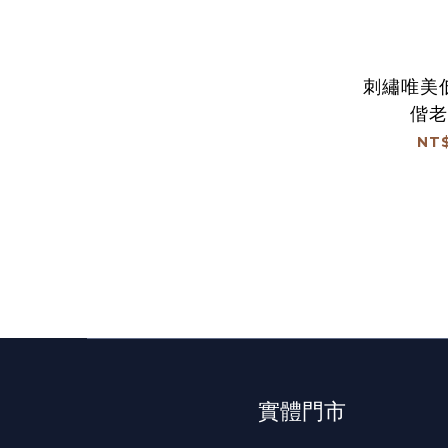
刺繡唯美
偕老
NT$
實體門市