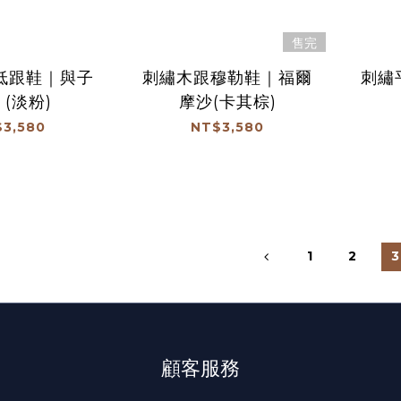
售完
低跟鞋｜與子
刺繡木跟穆勒鞋｜福爾
刺繡
 (淡粉)
摩沙(卡其棕)
3,580
NT$3,580
1
2
3
顧客服務