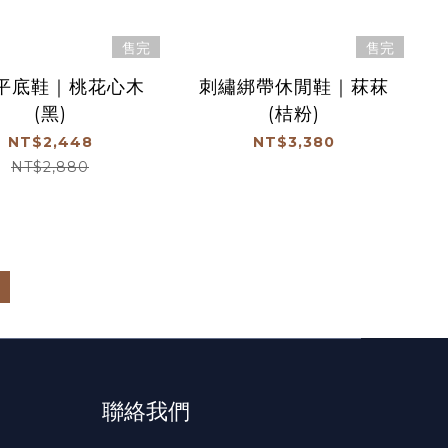
售完
售完
平底鞋｜桃花心木
刺繡綁帶休閒鞋｜菻菻
(黑)
(桔粉)
NT$2,448
NT$3,380
NT$2,880
聯絡我們