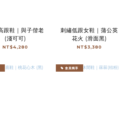
高跟鞋｜與子偕老
刺繡低跟女鞋｜蒲公英
(淺可可)
花火 (滑面黑)
NT$4,280
NT$3,380
會員獨享